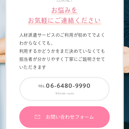
理を行ないます。
CONTACT
お悩みを
個人情報の利用目的
お気軽にご連絡ください
本ウェブサイトでは、お客様からのお
⼈材派遣サービスのご利⽤が初めてでよく
問い合わせ時に、お名前、e-mailアドレ
わからなくても、
ス、電話番号等の個人情報をご登録い
利⽤するかどうかをまだ決めていなくても
担当者が分かりやすく丁寧にご説明させて
ただく場合がございますが、これらの
いただきます
個人情報はご提供いただく際の目的以
外では利用いたしません。
06-6480-9990
お客さまからお預かりした個人情報
平日9:00〜16:00
は、当社からのご連絡や業務のご案内
やご質問に対する回答として、電子メ
お問い合わせフォーム
ールや資料のご送付に利用いたしま