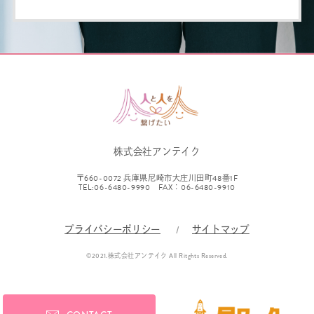
す。
個人情報の第三者への開示・提
供の禁止
当社は、お客さまよりお預かりした個
人情報を適切に管理し、次のいずれか
に該当する場合を除き、個人情報を第
株式会社アンテイク
三者に開示いたしません。
〒660-0072 兵庫県尼崎市大庄川田町48番1F
TEL:06-6480-9990 FAX：06-6480-9910
・お客さまの同意がある場合
・お客さまが希望されるサービスを行
プライバシーポリシー
サイトマップ
なうために当社が業務を委託する業者
©2021.株式会社アンテイク All Ritghts Reserved.
に対して開示する場合
・法令に基づき開示することが必要で
ある場合