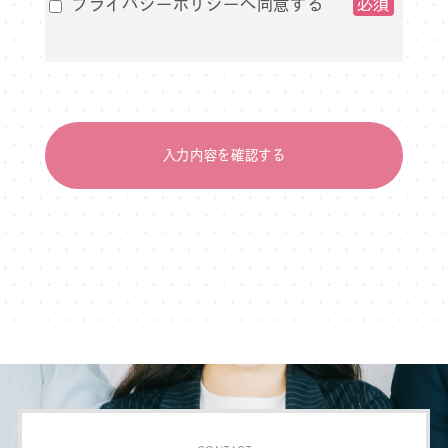
プライバシーポリシーへ同意する
築し、全従業員に個人情報保護の重要
性の認識と取組みを徹底させることに
より、個人情報の保護を推進致しま
す。
入力内容を確認する
個人情報の管理
当社は、お客さまの個人情報を正確か
つ最新の状態に保ち、個人情報への不
正アクセス・紛失・破損・改ざん・漏
洩などを防止するため、セキュリティ
システムの維持・管理体制の整備・社
員教育の徹底等の必要な措置を講じ、
安全対策を実施し個人情報の厳重な管