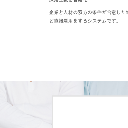
採⽤⼯数を省略化
企業と⼈材の双⽅の条件が合意した
ど直接雇⽤をするシステムです。