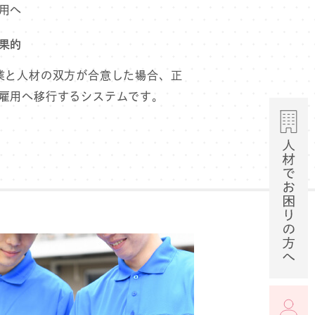
⽤へ
果的
業と⼈材の双⽅が合意した場合、正
雇⽤へ移⾏するシステムです。